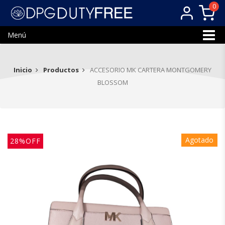
0
Menú
Inicio
Productos
ACCESORIO MK CARTERA MONTGOMERY
BLOSSOM
Agotado
28%OFF