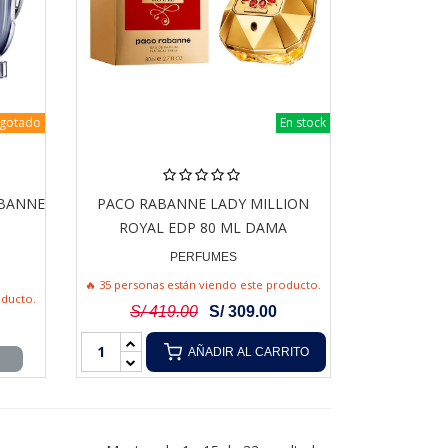
gotado
En stock
ABANNE
PACO RABANNE LADY MILLION
ROYAL EDP 80 ML DAMA
PERFUMES
🔥 35 personas están viendo este producto.
oducto.
S/ 419.00
S/ 309.00
AÑADIR AL CARRITO