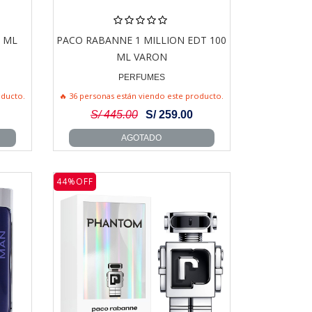
0 ML
PACO RABANNE 1 MILLION EDT 100
ML VARON
PERFUMES
oducto.
🔥 36 personas están viendo este producto.
S/ 445.00
S/ 259.00
AGOTADO
44%OFF