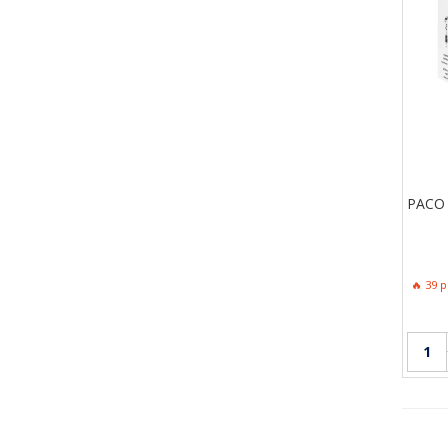
PACO
🔥 39 