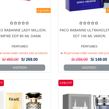
Agotado
A
CO RABANNE LADY MILLION
PACO RABANNE ULTRAVIOLE
EMPIRE EDP 80 ML DAMA
EDT 100 ML VARON
PERFUMES
PERFUMES
personas están viendo este producto.
🔥 45 personas están viendo este pr
S/ 450.00
S/ 269.00
S/ 256.00
S/ 149.00
AGOTADO
AGOTADO
FF
34%OFF