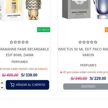
En stock
A
 RABANNE FAME RECARGABLE
INVICTUS 50 ML EDT PACO R
EDP 80ML DAMA
VARON
PERFUMES
PERFUMES
personas están viendo este producto.
🔥 41 personas están viendo este pr
S/ 495.00
S/ 339.00
S/ 349.00
S/ 229.00
AÑADIR AL CARRITO
AGOTADO