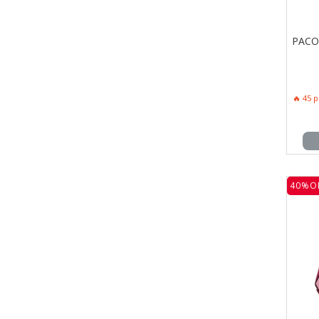
PACO
🔥 45 
40%O