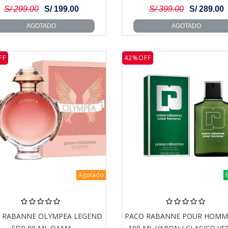
S/ 299.00
S/ 199.00
S/ 399.00
S/ 289.00
AGOTADO
AGOTADO
FF
42%OFF
Agotado
 RABANNE OLYMPEA LEGEND
PACO RABANNE POUR HOMM