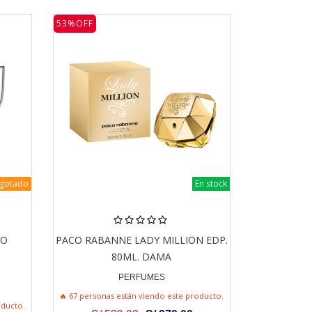
53%OFF
gotado
En stock
CO
PACO RABANNE LADY MILLION EDP.
80ML. DAMA
PERFUMES
🔥 67 personas están viendo este producto.
oducto.