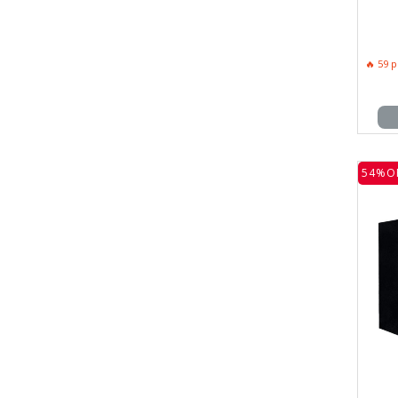
🔥 59 
54%O