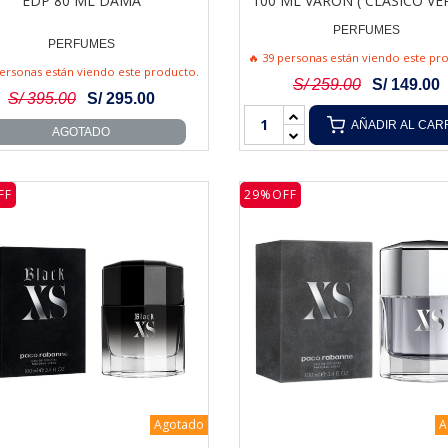
EDP 80 ML DAMA
100 ML VARON ( CLASICO VE
PERFUMES
PERFUMES
🔥 39 personas están viendo este pr
personas están viendo este producto.
S/ 259.00
S/ 149.00
S/ 395.00
S/ 295.00
AÑADIR AL CAR
AGOTADO
FF
29%OFF
Agotado
A