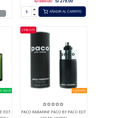
S/ 589.00
S/ 279.00
AÑADIR AL CARRITO
29%OFF
En stock
Agotado
E EDT
PACO RABANNE PACO BY PACO EDT