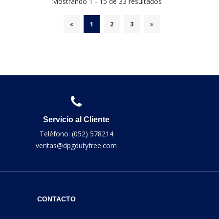
Mostrando 1 - 15 de 33 resultados
1
2
3
Servicio al Cliente
Teléfono: (052) 578214
ventas@dpgdutyfree.com
CONTACTO