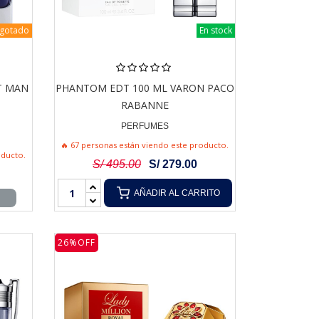
gotado
En stock
T MAN
PHANTOM EDT 100 ML VARON PACO
RABANNE
PERFUMES
🔥 67 personas están viendo este producto.
oducto.
S/ 495.00
S/ 279.00
AÑADIR AL CARRITO
26%OFF