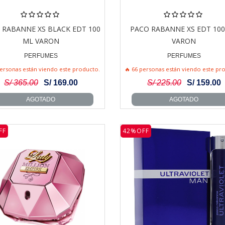
 RABANNE XS BLACK EDT 100
PACO RABANNE XS EDT 10
ML VARON
VARON
PERFUMES
PERFUMES
personas están viendo este producto.
🔥 66 personas están viendo este pr
S/ 365.00
S/ 169.00
S/ 225.00
S/ 159.00
AGOTADO
AGOTADO
FF
42%OFF