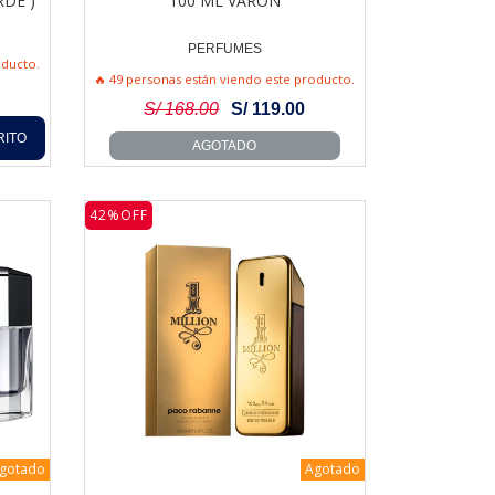
RDE )
100 ML VARON
PERFUMES
oducto.
🔥 49 personas están viendo este producto.
S/ 168.00
S/ 119.00
RITO
AGOTADO
42%OFF
gotado
Agotado