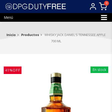
0
Menú
Inicio
Productos
WHISKY JACK DANIEL'S TENNESSEE APPLE
700 ML
En stock
41%OFF